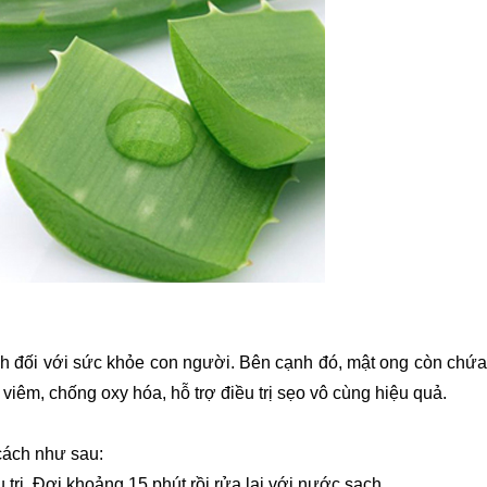
ích đối với sức khỏe con người. Bên cạnh đó, mật ong còn chứa 
viêm, chống oxy hóa, hỗ trợ điều trị sẹo vô cùng hiệu quả.
 cách như sau:
 trị. Đợi khoảng 15 phút rồi rửa lại với nước sạch.