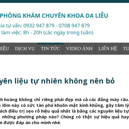
HIỆU
DỊCH VỤ
TIN TỨC
VIDEO ẢNH
LIÊN HỆ
T
uyên liệu tự nhiên không nên bỏ
nh hoàng không chỉ riêng phái đẹp mà cả các đấng mày râu.
lõm này có sức tàn phá khuôn mặt kinh khủng, gây tâm lý
ách điều trị sẹo rỗ hiệu quả nhất là bằng các nguyên liệu tự
có những phương pháp nào? Chúng có thật sự hiệu quả hay
m được đáp án cho mình nhé.