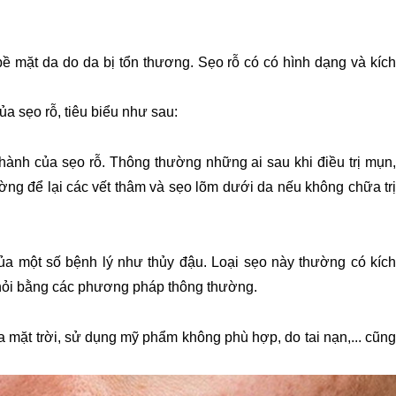
bề mặt da do da bị tổn thương. Sẹo rỗ có có hình dạng và kích 
a sẹo rỗ, tiêu biểu như sau:
ành của sẹo rỗ. Thông thường những ai sau khi điều trị mụn, 
ng để lại các vết thâm và sẹo lõm dưới da nếu không chữa trị 
ủa một số bệnh lý như thủy đậu. Loại sẹo này thường có kích 
khỏi bằng các phương pháp thông thường.
mặt trời, sử dụng mỹ phẩm không phù hợp, do tai nạn,... cũng 