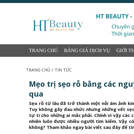
TRANG CHỦ
BẢNG GIÁ DỊCH VỤ
GIỚI T
TRANG CHỦ
/
TIN TỨC
Mẹo trị sẹo rỗ bằng các ng
qua
Sẹo rỗ từ lâu đã trở thành một nỗi ám ảnh ki
Tuy không gây đau nhức nhưng những vết sẹo 
tự ti cho những ai mắc phải. Chính vì vậy các c
nhiên luôn được nhiều người tìm kiếm. Vậy 
không? Tham khảo ngay bài viết sau đây để tì