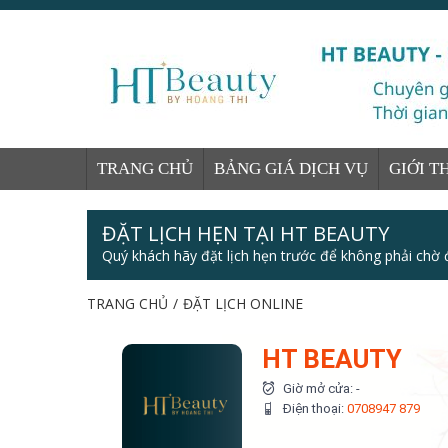
TRANG CHỦ
BẢNG GIÁ DỊCH VỤ
GIỚI T
ĐẶT LỊCH HẸN TẠI HT BEAUTY
Quý khách hãy đặt lịch hẹn trước để không phải chờ 
TRANG CHỦ
/
ĐẶT LỊCH ONLINE