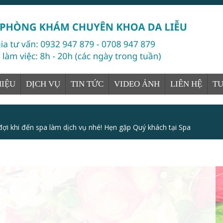
HIỆU
DỊCH VỤ
TIN TỨC
VIDEO ẢNH
LIÊN HỆ
T
đợi khi đến spa làm dịch vụ nhé! Hẹn gặp Quý khách tại Spa