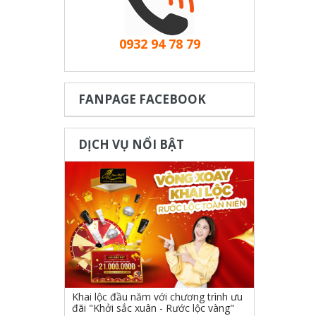
0932 94 78 79
FANPAGE FACEBOOK
DỊCH VỤ NỔI BẬT
Khai lộc đầu năm với chương trình ưu
đãi "Khởi sắc xuân - Rước lộc vàng"