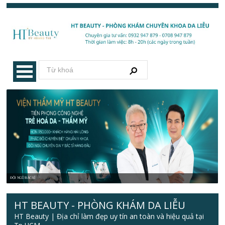
ĐỘI NGŨ BÁC SĨ
HT BEAUTY - PHÒNG KHÁM DA LIỄU
HT Beauty | Địa chỉ làm đẹp uy tín an toàn và hiệu quả tại