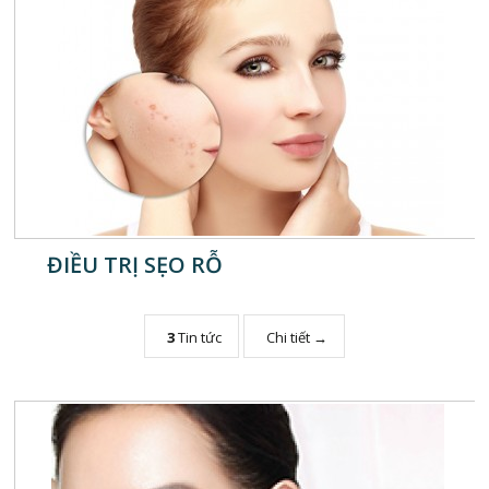
ĐIỀU TRỊ SẸO RỖ
3
Tin tức
Chi tiết →