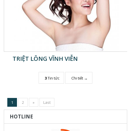
TRIỆT LÔNG VĨNH VIỄN
3
Tin tức
Chi tiết →
1
2
»
Last
HOTLINE