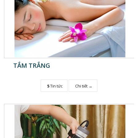
TẮM TRẮNG
5
Tin tức
Chi tiết →