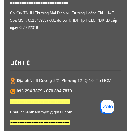
=========================
CN Cty TNHH Thương Mại Dịch Vụ Trương Hoàng Thi - H&T
Spa MST: 0315759337-001 do Sở KHĐT Tp.HCM, PĐKKD cấp
ngày 08/08/2019
LIÊN HỆ
Địa chỉ:
88 Đường 3/2, Phường 12, Q.10, Tp.HCM
093 294 7879 -
070 894 7879
==============
===========
Email:
vienthammyht@gmail.com
==============
===========