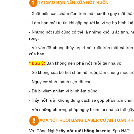
TẠI SAO BẠN NÊN XÓA NỐT RUỒI.
- Xuất hiện các chấm đen trên mặt, cơ thể gây mất th
- Làm bạn mất tự tin khi gặp người lạ, vì sợ họ bình luậ
- Những nốt ruồi cũng có thể là những khối u ác tính, 
rộng.
- Về vấn đề phong thủy: Vị trí nốt ruồi trên mặt và tr
của bạn
* Lưu ý:
Bạn không nên
phá nốt ruồi
tại nhà vì:
- Sẽ không xóa bỏ hết chân nốt ruồi, làm chúng mọc trở 
- Nguy cơ hình thành sẹo rất cao.
- Dễ bị viêm nhiễm vì bị nhiễm trùng.
-
Tẩy nốt ruồi
không đúng cách sẽ góp phần làm chúng 
- Với những phương pháp nguy hiểm tại nhà có thể gây 
XÓA NỐT RUỒI BẰNG LASER CÓ AN TOÀN K
Với Công Nghệ
tẩy nốt ruồi bằng laser
tại Spa H&T: