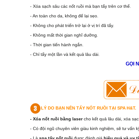
- Xóa sạch sâu các nốt ruồi mà bạn tẩy trên cơ thể.
- An toàn cho da, không để lại sẹo.
- Không cho phát triển trở lại ở vị trí đã tẩy.
- Không mất thời gian nghĩ dưỡng.
- Thời gian tiến hành ngắn.
- Chỉ tẩy một lần và kết quả lâu dài.
GỌI 
LÝ DO BẠN NÊN TẨY NỐT RUỒI TẠI SPA H&T.
- Xóa nốt ruồi bằng laser
cho kết quả lâu dài, xóa sạch
- Có đội ngũ chuyên viên giàu kinh nghiệm, sẽ tư vấn kỹ
- Là
spa tẩy nốt ruồi
được đánh giá
hiệu quả và uy 