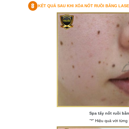
KẾT QUẢ SAU KHI XÓA NỐT RUỒI BẰNG LAS
Spa tẩy nốt ruồi bằ
"*" Hiệu quả với từn