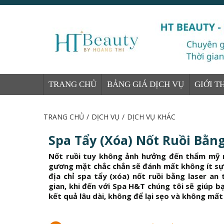
TRANG CHỦ
BẢNG GIÁ DỊCH VỤ
GIỚI T
TRANG CHỦ
/
DỊCH VỤ
/
DỊCH VỤ KHÁC
Spa Tẩy (Xóa) Nốt Ruồi Bằ
Nốt ruồi tuy không ảnh hưởng đến thẩm mỹ nh
gương mặt chắc chắn sẽ đánh mất không ít sự 
địa chỉ spa tẩy (xóa) nốt ruồi bằng laser a
gian, khi đến với Spa H&T chúng tôi sẽ giúp bạ
kết quả lâu dài, không để lại sẹo và không mất