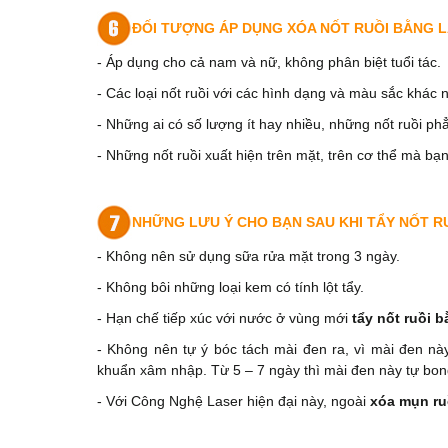
ĐỐI TƯỢNG ÁP DỤNG XÓA NỐT RUỒI BẰNG L
- Áp dụng cho cả nam và nữ, không phân biệt tuổi tác.
- Các loại nốt ruồi với các hình dạng và màu sắc khác
- Những ai có số lượng ít hay nhiều, những nốt ruồi ph
- Những nốt ruồi xuất hiện trên mặt, trên cơ thể mà b
NHỮNG LƯU Ý CHO BẠN SAU KHI TẨY NỐT R
- Không nên sử dụng sữa rửa mặt trong 3 ngày.
- Không bôi những loại kem có tính lột tẩy.
- Hạn chế tiếp xúc với nước ở vùng mới
tẩy nốt ruồi b
- Không nên tự ý bóc tách mài đen ra, vì mài đen nà
khuẩn xâm nhập. Từ 5 – 7 ngày thì mài đen này tự bong
- Với Công Nghệ Laser hiện đại này, ngoài
xóa mụn ru