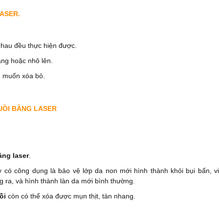
ASER.
 nhau đều thực hiện được.
ẳng hoặc nhô lên.
ạn muốn xóa bỏ.
UỒI BẰNG LASER
ằng laser
.
y có công dụng là bảo vệ lớp da non mới hình thành khỏi bụi bẩn, vi
 ra, và hình thành làn da mới bình thường.
ồi
còn có thể xóa được mụn thịt, tàn nhang.