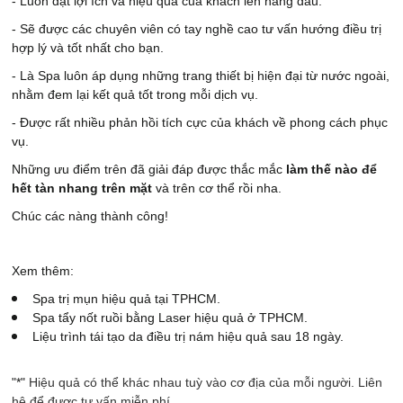
- Luôn đặt lợi ích và hiệu quả của khách lên hàng đầu.
- Sẽ được các chuyên viên có tay nghề cao tư vấn hướng điều trị
hợp lý và tốt nhất cho bạn.
- Là Spa luôn áp dụng những trang thiết bị hiện đại từ nước ngoài,
nhằm đem lại kết quả tốt trong mỗi dịch vụ.
- Được rất nhiều phản hồi tích cực của khách về phong cách phục
vụ.
Những ưu điểm trên đã giải đáp được thắc mắc
làm thế nào để
hết tàn nhang trên mặt
và trên cơ thể rồi nha.
Chúc các nàng thành công!
Xem thêm:
Spa trị mụn hiệu quả tại TPHCM.
Spa tẩy nốt ruồi bằng Laser hiệu quả ở TPHCM.
Liệu trình tái tạo da điều trị nám hiệu quả sau 18 ngày.
​"*"
Hiệu quả có thể khác nhau tuỳ vào cơ địa của mỗi người
. Liên
hệ để được tư vấn miễn phí.