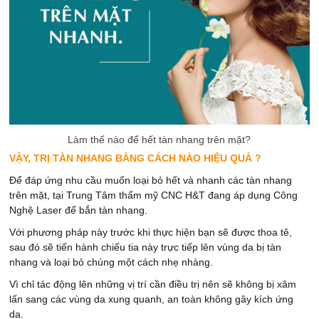
Làm thế nào để hết tàn nhang trên mặt?
VẬY, TRỊ TÀN NHANG BẰNG CÁCH NÀO HIỆU QUẢ ?
Để đáp ứng nhu cầu muốn loại bỏ hết và nhanh các tàn nhang
trên mặt, tại Trung Tâm thẩm mỹ CNC H&T đang áp dụng Công
Nghệ Laser để bắn tàn nhang.
Với phương pháp này trước khi thực hiện bạn sẽ được thoa tê,
sau đó sẽ tiến hành chiếu tia này trực tiếp lên vùng da bị tàn
nhang và loại bỏ chúng một cách nhẹ nhàng.
Vì chỉ tác động lên những vị trí cần điều trị nên sẽ không bị xâm
lấn sang các vùng da xung quanh, an toàn không gây kích ứng
da.