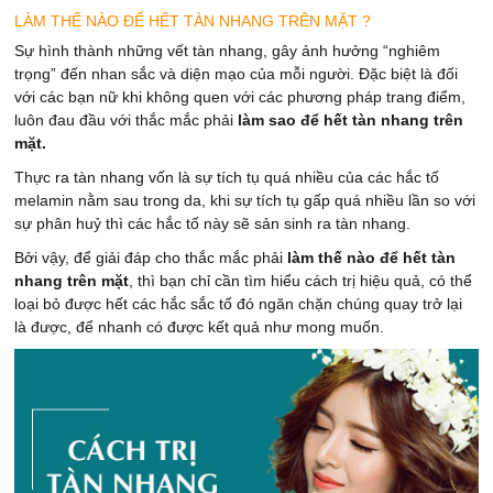
LÀM THẾ NÀO ĐỂ HẾT TÀN NHANG TRÊN MẶT ?
Sự hình thành những vết tàn nhang, gây ảnh hưởng “nghiêm
trọng” đến nhan sắc và diện mạo của mỗi người. Đặc biệt là đối
với các bạn nữ khi không quen với các phương pháp trang điểm,
luôn đau đầu với thắc mắc phải
làm sao để hết tàn nhang trên
mặt.
Thực ra tàn nhang vốn là sự tích tụ quá nhiều của các hắc tố
melamin nằm sau trong da, khi sự tích tụ gấp quá nhiều lần so với
sự phân huỷ thì các hắc tố này sẽ sản sinh ra tàn nhang.
Bởi vậy, để giải đáp cho thắc mắc phải
làm thế nào để hết tàn
nhang trên mặt
, thì bạn chỉ cần tìm hiểu cách trị hiệu quả, có thể
loại bỏ được hết các hắc sắc tố đó ngăn chặn chúng quay trở lại
là được, để nhanh có được kết quả như mong muốn.